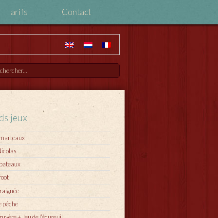
Tarifs
Contact
ds jeux
 marteaux
Nicolas
 bateaux
foot
araignée
e pêche
ruyère + Jeu de l’écureuil