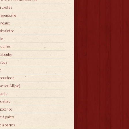
ruxelles
a grenouille
nneaux
abyrinthe
le
 quilles
à boules
trous
e
 bouchons
ac (ou Mijole)
alets
siettes
potence
e à palets
rd à barres