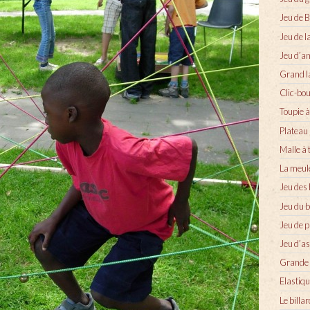
Jeu de B
Jeu de l
Jeu d’a
Grand l
Clic-bou
Toupie à
Plateau 
Malle à 
La meul
Jeu des
Jeu du b
Jeu de p
Jeu d’as
Grande 
Elastiqu
Le billa