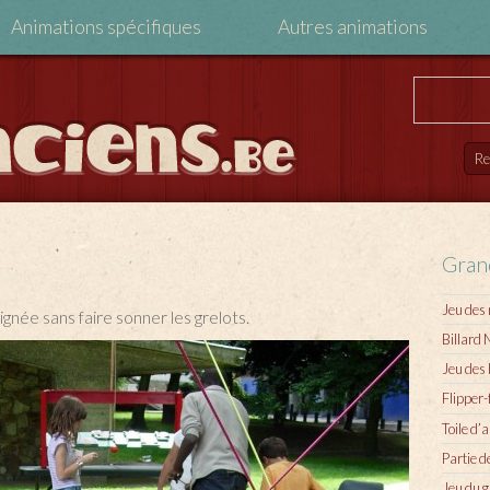
Animations spécifiques
Autres animations
Gran
Jeu des
ignée sans faire sonner les grelots.
Billard 
Jeu des
Flipper-
Toile d’
Partie d
Jeu du g