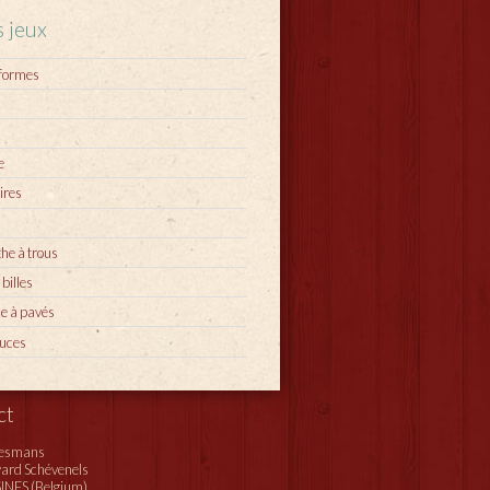
s jeux
 formes
e
ires
he à trous
 billes
e à pavés
puces
ct
iesmans
vard Schévenels
INES (Belgium)