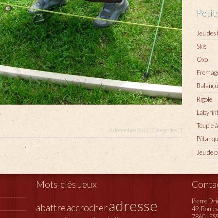
Petit
Jeu des
Skis
Oxo
Fromag
Balanço
Rigole
Labyrint
Toupie à
8 décembre 2012 | Catégories : |
Pétanqu
Jeu de 
Mots-clés Jeux
Conta
adresse
Pierre Dr
abattre
accrocher
49, Boule
7860 LESS