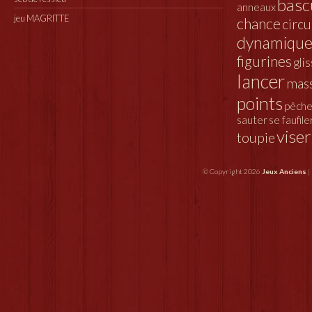
basc
anneaux
jeu MAGRITTE
chance
circu
dynamiqu
figurines
gli
lancer
mas
points
pêche
sauter
se faufile
viser
toupie
© Copyright 2026
Jeux Anciens
|