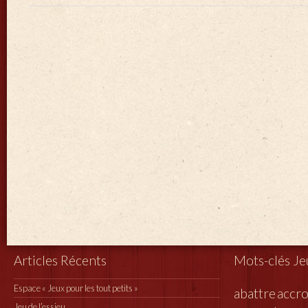
Articles Récents
Mots-clés Je
Espace « Jeux pour les tout petits »
abattre
accr
Jeu de l’essieu